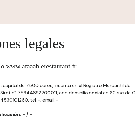
nes legales
tio www.ataaablerestaurant.fr
n capital de 7500 euros, inscrita en el Registro Mercantil de 
ret n° 75344682200011, con domicilio social en 62 rue de Ga
530101260, tel: -, email: -
licación: - / -.