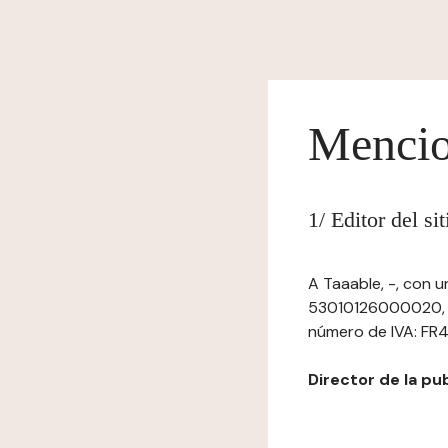
Mencio
1/ Editor del si
A Taaable, -, con u
53010126000020, Si
número de IVA: FR44
Director de la pub