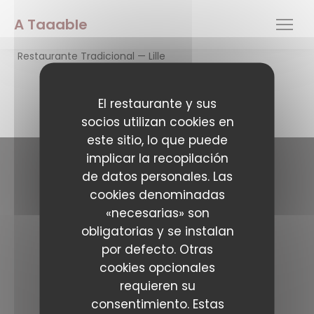
Personalización de sus opciones de cookies
A Taaable
Restaurante Tradicional — Lille
El restaurante y sus
socios utilizan cookies en
este sitio, lo que puede
implicar la recopilación
de datos personales. Las
Contacto
cookies denominadas
«necesarias» son
A Taaable
obligatorias y se instalan
((abre en una nue
62 Rue De gand 59800 Lille
por defecto. Otras
09 51 42 04 15
cookies opcionales
Seguirnos
requieren su
consentimiento. Estas