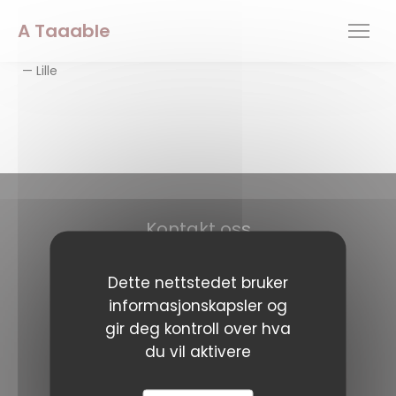
Panel for informasjonskapsler
A Taaable
— Lille
Kontakt oss
A Taaable
Dette nettstedet bruker
((åpner i et nytt v
62 Rue De gand 59800 Lille
informasjonskapsler og
09 51 42 04 15
gir deg kontroll over hva
du vil aktivere
Følg oss