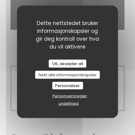
Dette nettstedet bruker
Waze Map er skrudd av.
Tillat
informasjonskapsler og
gir deg kontroll over hva
du vil aktivere
Åpningstider
A Taaable
OK, aksepter alt
Nekt alle informasjonskapsler
Man
-
Son
Personaliser
Personvernregler
Stengt
undefined