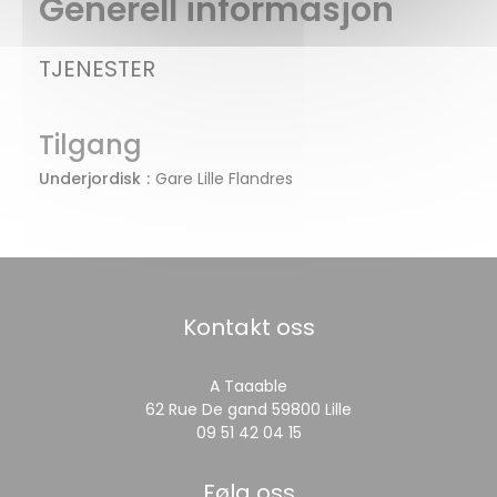
Generell informasjon
TJENESTER
Tilgang
Underjordisk
Gare Lille Flandres
Kontakt oss
A Taaable
((åpner i et nytt v
62 Rue De gand 59800 Lille
09 51 42 04 15
Følg oss