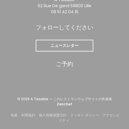
((新しいウィンドウ
62 Rue De gand 59800 Lille
09 51 42 04 15
フォローしてください
ニュースレター
ご予約
© 2026 A Taaable — このレストランウェブサイトの作成者
((新しいウィンドウで開きます))
Zenchef
((新しいウィンドウで開きます))
((新しいウィンドウで開きます))
((新しいウィンドウで開きます))
((新しいウィンドウ
免責
利用規約
個人情報保護方針
クッキー ポリシー
アクセシビ
((新しいウィンドウで開きます))
リティ