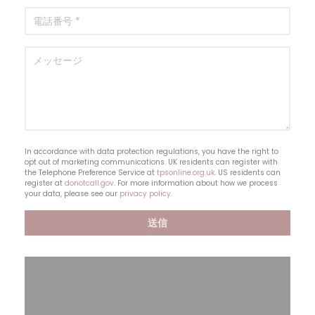
In accordance with data protection regulations, you have the right to
opt out of marketing communications. UK residents can register with
the Telephone Preference Service at
tpsonline.org.uk
. US residents can
register at
donotcall.gov
. For more information about how we process
your data, please see our
privacy policy
.