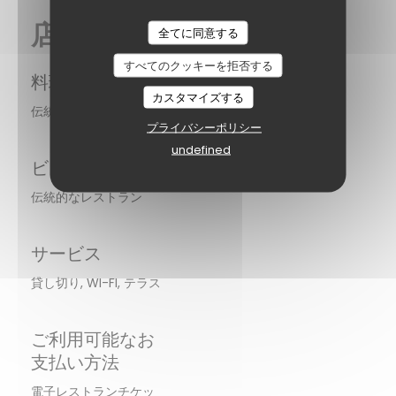
A Taaable
店舗情報
全てに同意する
すべてのクッキーを拒否する
料理
カスタマイズする
伝統的なフランス語
プライバシーポリシー
undefined
ビジネスタイプ
伝統的なレストラン
サービス
貸し切り, WI-FI, テラス
ご利用可能なお
支払い方法
電子レストランチケッ