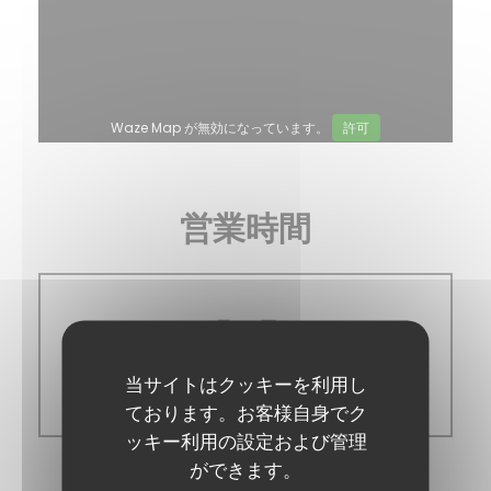
Waze Map が無効になっています。
許可
営業時間
月
-
日
当サイトはクッキーを利用し
閉じています
ております。お客様自身でク
ッキー利用の設定および管理
ができます。