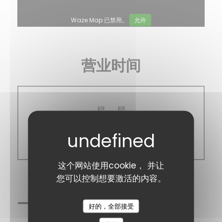
Waze Map 已禁用。
允许
营业时间
星
-
星
关闭
这个网站使用cookie， 并让
您可以控制想要激活的内容。
一般信息
A Taaable
好的，全部接受