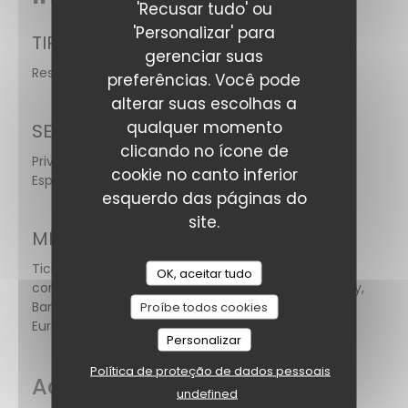
'Recusar tudo' ou
'Personalizar' para
TIPO DE EMPRESA
gerenciar suas
Restaurante Tradicional
preferências. Você pode
alterar suas escolhas a
qualquer momento
SERVIÇOS
clicando no ícone de
Privatização,
cookie no canto inferior
Esplanada
esquerdo das páginas do
site.
MÉTODOS DE PAGAMENTO
Ticket restaurante digital, Amex, Pagamento sem
OK, aceitar tudo
contato, American Express, Sem contato, Apple Pay,
Bancontact / Mister Cash, Maestro, Visa,
Proíbe todos cookies
Eurocard/Mastercard, Dinheiro, Cartão Azul
Personalizar
Política de proteção de dados pessoais
Acesso
undefined