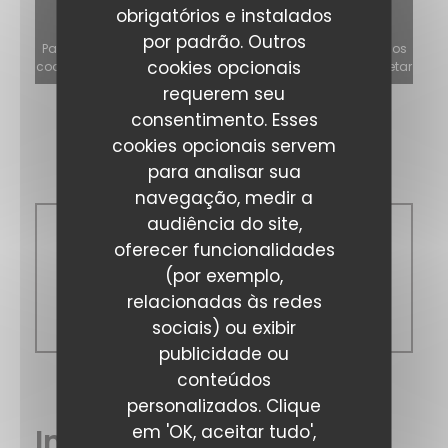
obrigatórios e instalados
por padrão. Outros
Para exibir o mapa interativo do Waze, você deve aceitar os
cookies opcionais
cookies do Waze Map (Google). Esses cookies podem coletar
dados de navegação e localização.
Autorizar
requerem seu
consentimento. Esses
cookies opcionais servem
Horário de abertura
para analisar sua
navegação, medir a
audiência do site,
oferecer funcionalidades
Seg
-
Dom
(por exemplo,
relacionadas às redes
Fechado
sociais) ou exibir
A Taaable
publicidade ou
conteúdos
personalizados. Clique
em 'OK, aceitar tudo',
Informações gerais