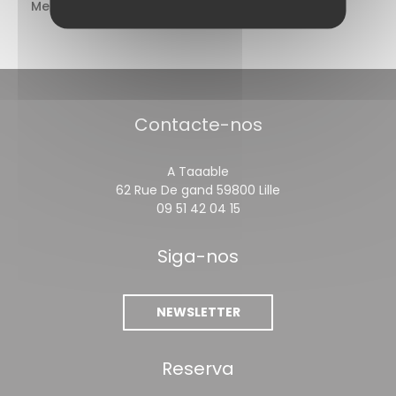
Metro
Gare Lille Flandres
Contacte-nos
A Taaable
((abre numa nova 
62 Rue De gand 59800 Lille
09 51 42 04 15
Siga-nos
NEWSLETTER
Reserva