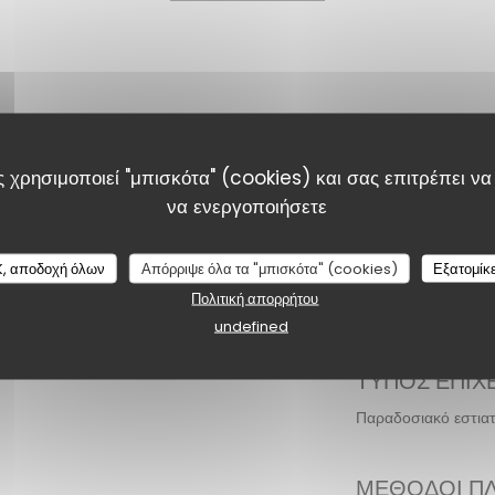
 χρησιμοποιεί "μπισκότα" (cookies) και σας επιτρέπει να 
να ενεργοποιήσετε
A Taaable
ίες
, αποδοχή όλων
Απόρριψε όλα τα "μπισκότα" (cookies)
Εξατομίκ
Πολιτική απορρήτου
undefined
ΤΎΠΟΣ ΕΠΙΧ
Παραδοσιακό εστιατ
ΜΈΘΟΔΟΙ Π