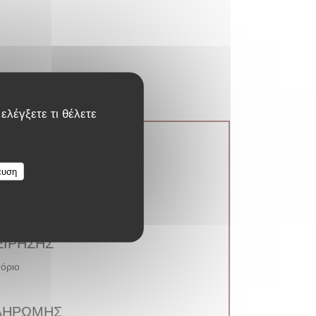
ελέγξετε τι θέλετε
ευση
ΕΊΡΗΣΗΣ
όριο
ΛΗΡΩΜΉΣ