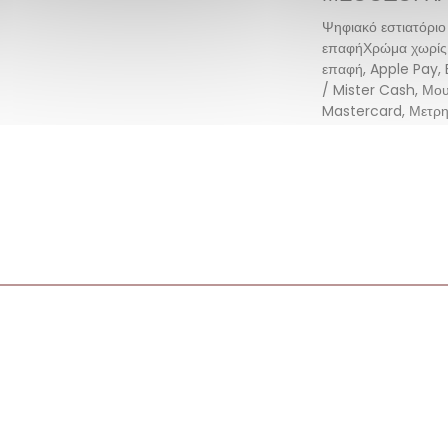
Ψηφιακό εστιατόριο
επαφήΧρώμα χωρίς 
επαφή, Apple Pay,
/ Mister Cash, Μου
Mastercard, Μετρη