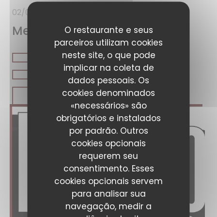
02/06/2025
Meilleur paris brest
O restaurante e seus
parceiros utilizam cookies
neste site, o que pode
implicar na coleta de
dados pessoais. Os
cookies denominados
((ABRE NUMA NOVA JANELA))
LER O ARTIGO
«necessários» são
obrigatórios e instalados
por padrão. Outros
cookies opcionais
requerem seu
consentimento. Esses
cookies opcionais servem
para analisar sua
navegação, medir a