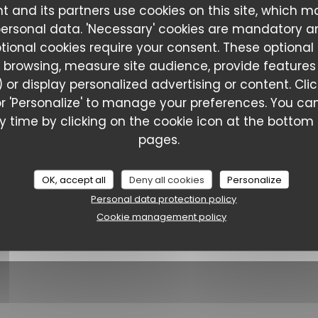
l’année 2013, autour de midi, on traîn
t and its partners use cookies on this site, which m
de la rue de Gand à Lille, quand une b
personal data. 'Necessary' cookies are mandatory a
trouver refuge dans un resto pas bêch
ptional cookies require your consent. These optional
la carte, on a déniché une andouille
 browsing, measure site audience, provide features (
qui a débarqué comme un petit édredo
corsé et deux belles échalotes confite
 or display personalized advertising or content. Cli
gironde s’est révélée un grand moment
l' or 'Personalize' to manage your preferences. You 
A Taaable
et fondantes relevées par l’armagnac 
 time by clicking on the cookie icon at the bottom l
A table, vite !
pages.
((OPENS I
SEE THE PRESS ARTICLE
OK, accept all
Deny all cookies
Personalize
Personal data protection policy
Cookie management policy