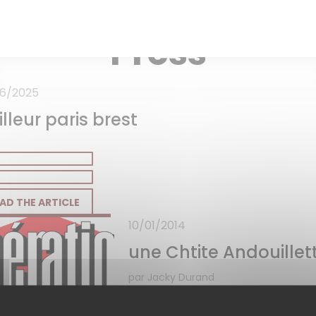
TRADITIONAL RESTAURANT — LILLE
Press
6/2025
lleur paris brest
((OPENS IN A NEW WINDOW))
AD THE ARTICLE
10/01/2014
une Chtite Andouillet
par Jacky Durand
publié le 10 janvier 2014 à 19h06
Il n’est jamais trop tard pour faire une