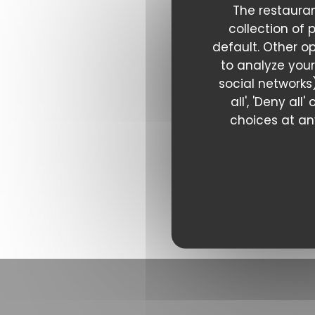
The restauran
collection of 
default. Other o
to analyze your
social networks)
all', 'Deny al
choices at any