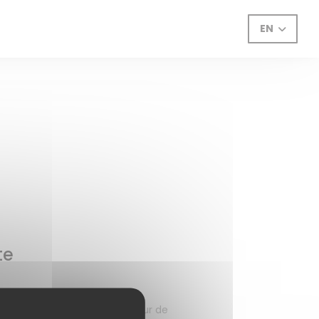
EN
te
 belle rencontre : le dernier jour de