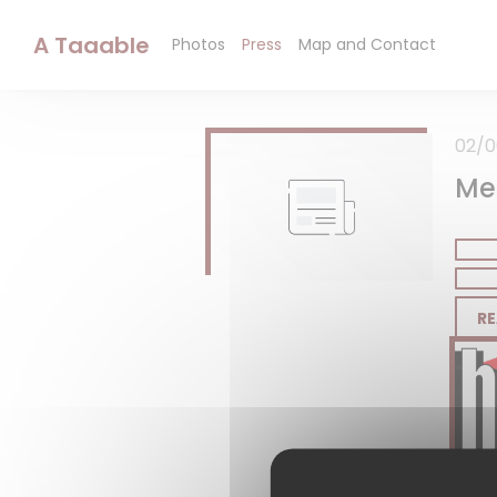
Personalizing your cookie choices
A Taaable
Photos
Press
Map and Contact
02/0
Mei
RE