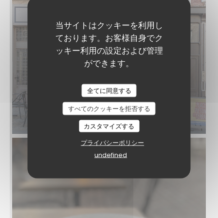
当サイトはクッキーを利用し
ております。お客様自身でク
ッキー利用の設定および管理
ができます。
A Taaable
全てに同意する
すべてのクッキーを拒否する
カスタマイズする
プライバシーポリシー
undefined