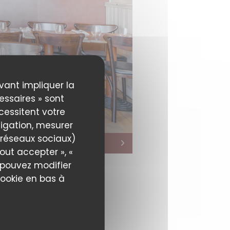
uvant impliquer la
essaires » sont
écessitent votre
igation, mesurer
s réseaux sociaux)
out accepter », «
s pouvez modifier
cookie en bas à