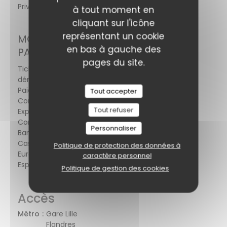
Privatisation, Accès Wifi, Terrasse
à tout moment en
cliquant sur l'icône
représentant un cookie
MOYENS DE
en bas à gauche des
PAIEMENT
pages du site.
Ticket restaurant
dématérialisé, Amex,
Paiement Sans
Tout accepter
Contact, American
Tout refuser
Express, Sans
Contact, Apple Pay,
Personnaliser
Bancontact / Mister
Cash, Maestro, Visa,
Politique de protection des données à
Eurocard/Mastercard,
caractère personnel
Espèces, Carte Bleue
Politique de gestion des cookies
Accès
Métro
Gare Lille
Flandres