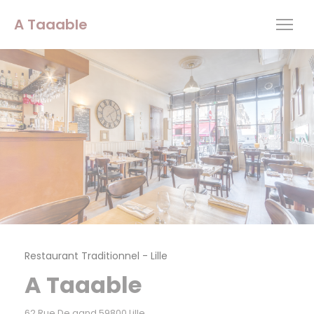
Personnalisation de vos choix en matière de cookies
A Taaable
Restaurant Traditionnel
-
Lille
A Taaable
((ouvre une nouvelle fenêtre))
62 Rue De gand 59800 Lille