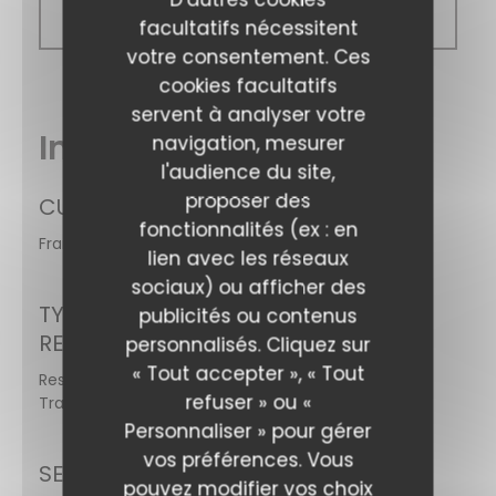
Fermé
facultatifs nécessitent
votre consentement. Ces
cookies facultatifs
servent à analyser votre
Infos pratiques
navigation, mesurer
l'audience du site,
proposer des
CUISINE
fonctionnalités (ex : en
Française Traditionnelle
lien avec les réseaux
sociaux) ou afficher des
A Taaable
TYPE DE
publicités ou contenus
RESTAURANT
personnalisés. Cliquez sur
« Tout accepter », « Tout
Restaurant
refuser » ou «
Traditionnel
Personnaliser » pour gérer
vos préférences. Vous
SERVICES
pouvez modifier vos choix