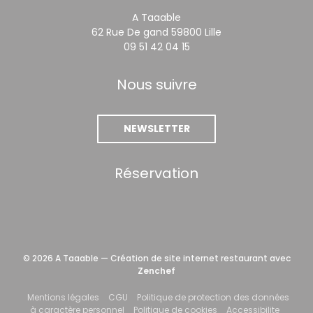
A Taaable
((ouvre une nouvel
62 Rue De gand 59800 Lille
09 51 42 04 15
Nous suivre
NEWSLETTER
Réservation
© 2026 A Taaable — Création de site internet restaurant avec
((ouvre une nouvelle fenêtre))
Zenchef
((ouvre une nouvelle fenêtre))
((ouvre une nouvelle fenêtre))
Mentions légales
CGU
Politique de protection des données
((ouvre une nouvelle fenêtre))
((ouvre une nouvelle fe
((ouvre 
à caractère personnel
Politique de cookies
Accessibilite