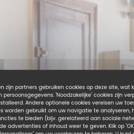
n zijn partners gebruiken cookies op deze site, wat 
 persoonsgegevens. 'Noodzakelijke' cookies zijn ver
stalleerd. Andere optionele cookies vereisen uw to
es worden gebruikt om uw navigatie te analyseren, he
ncties te bieden (bijv. gerelateerd aan sociale net
e advertenties of inhoud weer te geven. Klik op 'OK,
A Taaable
 'Personaliseer' om uw voorkeuren te beheren. U kunt