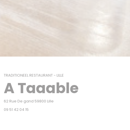
TRADITIONEEL RESTAURANT
-
LILLE
A Taaable
((opent in een nieuw venster))
62 Rue De gand 59800 Lille
09 51 42 04 15