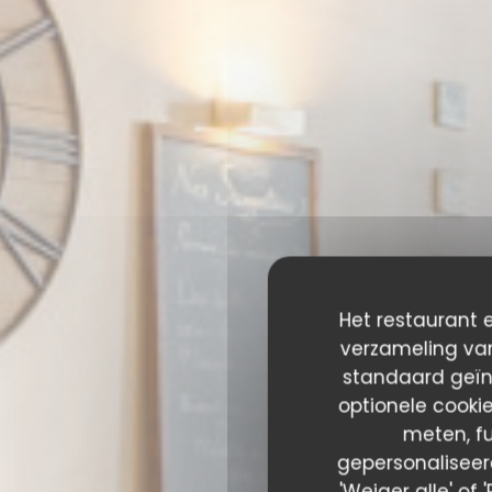
Het restaurant e
verzameling van
standaard geïn
optionele cooki
meten, fu
gepersonaliseerd
'Weiger alle' of