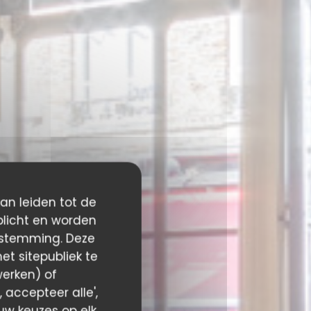
kan leiden tot de
plicht en worden
estemming. Deze
t sitepubliek te
werken) of
 accepteer alle',
 uw keuzes op elk