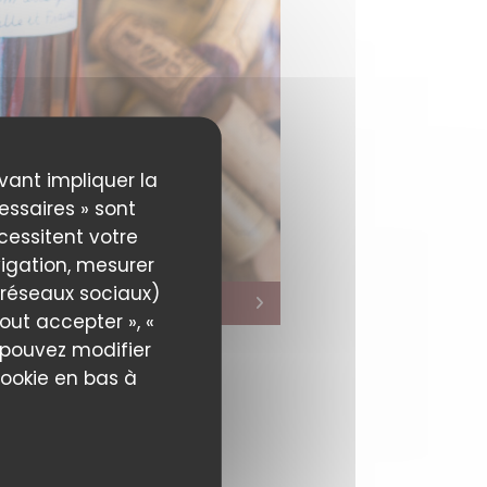
uvant impliquer la
essaires » sont
écessitent votre
igation, mesurer
s réseaux sociaux)
out accepter », «
s pouvez modifier
cookie en bas à