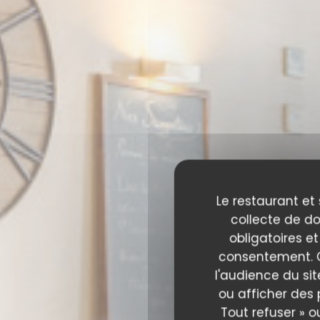
Le restaurant et 
collecte de do
obligatoires et
consentement. C
l'audience du sit
ou afficher des 
Tout refuser » o