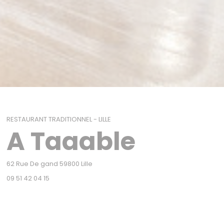
RESTAURANT TRADITIONNEL
-
LILLE
A Taaable
((ouvre une nouvelle fenêtre))
62 Rue De gand 59800 Lille
09 51 42 04 15