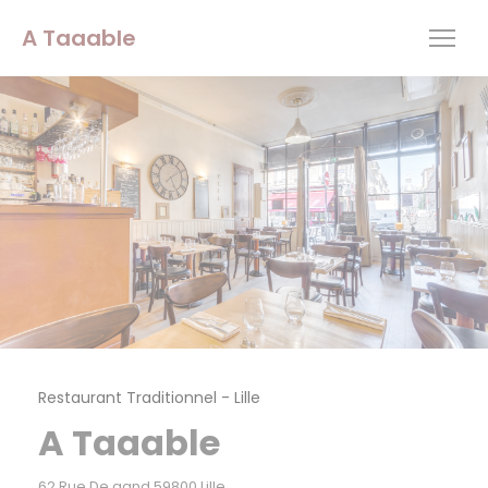
Personnalisation de vos choix en matière de cookies
A Taaable
Restaurant Traditionnel
-
Lille
A Taaable
((ouvre une nouvelle fenêtre))
62 Rue De gand 59800 Lille