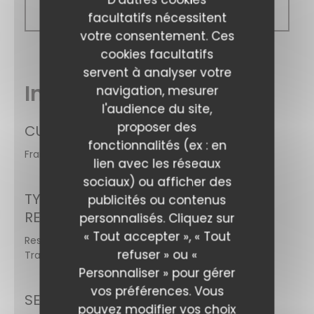
Fermé
facultatifs nécessitent
votre consentement. Ces
cookies facultatifs
servent à analyser votre
Infos pratiques
navigation, mesurer
l'audience du site,
proposer des
CUISINE
fonctionnalités (ex : en
Française Traditionnelle
lien avec les réseaux
sociaux) ou afficher des
A Taaable
TYPE DE
publicités ou contenus
RESTAURANT
personnalisés. Cliquez sur
« Tout accepter », « Tout
Restaurant
refuser » ou «
Traditionnel
Personnaliser » pour gérer
vos préférences. Vous
SERVICES
pouvez modifier vos choix