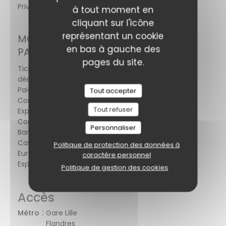
Privatisation, Accès Wifi, Terrasse
à tout moment en
cliquant sur l'icône
représentant un cookie
MOYENS DE
en bas à gauche des
PAIEMENT
pages du site.
Ticket restaurant
dématérialisé, Amex,
Paiement Sans
Tout accepter
Contact, American
Tout refuser
Express, Sans
Contact, Apple Pay,
Personnaliser
Bancontact / Mister
Cash, Maestro, Visa,
Politique de protection des données à
Eurocard/Mastercard,
caractère personnel
Espèces, Carte Bleue
Politique de gestion des cookies
Accès
Métro
Gare Lille
Flandres