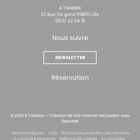
A Taaable
((ouvre une nouvel
62 Rue De gand 59800 Lille
09 51 42 04 15
Nous suivre
NEWSLETTER
Réservation
© 2026 A Taaable — Création de site internet restaurant avec
((ouvre une nouvelle fenêtre))
Zenchef
((ouvre une nouvelle fenêtre))
((ouvre une nouvelle fenêtre))
Mentions légales
CGU
Politique de protection des données
((ouvre une nouvelle fenêtre))
((ouvre une nouvelle fe
((ouvre 
à caractère personnel
Politique de cookies
Accessibilite