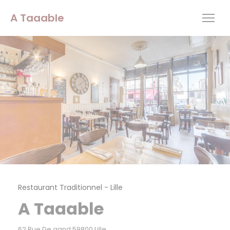
Personnalisation de vos choix en matière de cookies
A Taaable
Restaurant Traditionnel
-
Lille
A Taaable
((ouvre une nouvelle fenêtre))
62 Rue De gand 59800 Lille