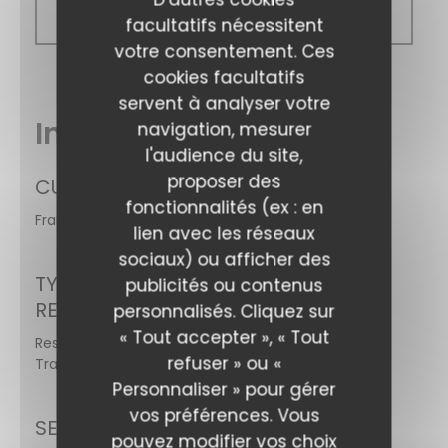
Fermé
facultatifs nécessitent
votre consentement. Ces
cookies facultatifs
servent à analyser votre
Infos pratiques
navigation, mesurer
l'audience du site,
proposer des
CUISINE
fonctionnalités (ex : en
Française Traditionnelle
lien avec les réseaux
sociaux) ou afficher des
A Taaable
TYPE DE
publicités ou contenus
RESTAURANT
personnalisés. Cliquez sur
« Tout accepter », « Tout
Restaurant
refuser » ou «
Traditionnel
Personnaliser » pour gérer
vos préférences. Vous
SERVICES
pouvez modifier vos choix