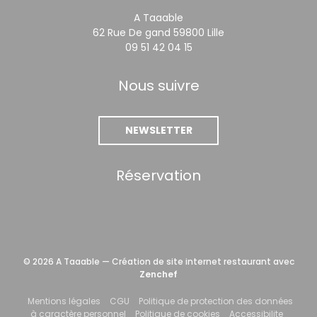
A Taaable
((ouvre une nouvel
62 Rue De gand 59800 Lille
09 51 42 04 15
Nous suivre
NEWSLETTER
Réservation
© 2026 A Taaable — Création de site internet restaurant avec
((ouvre une nouvelle fenêtre))
Zenchef
((ouvre une nouvelle fenêtre))
((ouvre une nouvelle fenêtre))
Mentions légales
CGU
Politique de protection des données
((ouvre une nouvelle fenêtre))
((ouvre une nouvelle fe
((ouvre 
à caractère personnel
Politique de cookies
Accessibilite