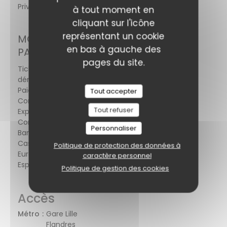
Privatisation, Accès Wifi, Terrasse
à tout moment en
cliquant sur l'icône
représentant un cookie
MOYENS DE
en bas à gauche des
PAIEMENT
pages du site.
Ticket restaurant
dématérialisé, Amex,
Paiement Sans
Tout accepter
Contact, American
Tout refuser
Express, Sans
Contact, Apple Pay,
Personnaliser
Bancontact / Mister
Cash, Maestro, Visa,
Politique de protection des données à
Eurocard/Mastercard,
caractère personnel
Espèces, Carte Bleue
Politique de gestion des cookies
Accès
Métro
Gare Lille
Flandres